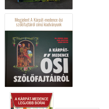
Megjelent A Kárpát-medence ősi
szőlőfajtáiról című kiadványunk