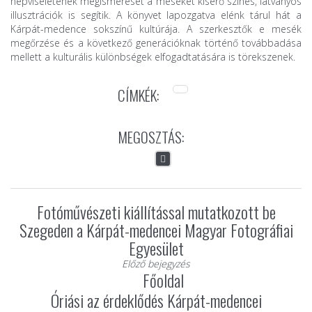
népviseletének megismerését a meséket kísérő színes, látványos
illusztrációk is segítik. A könyvet lapozgatva elénk tárul hát a
Kárpát-medence sokszínű kultúrája. A szerkesztők e mesék
megőrzése és a következő generációknak történő továbbadása
mellett a kulturális különbségek elfogadtatására is törekszenek.
CÍMKÉK:
MEGOSZTÁS:
Fotóművészeti kiállítással mutatkozott be
Szegeden a Kárpát-medencei Magyar Fotográfiai
Egyesület
Előző bejegyzés
Főoldal
Óriási az érdeklődés Kárpát-medencei