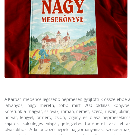
A Kárpát–medence legszebb népmeséit gyűjtöttük össze ebbe a
látványos, nagy méretű, több mint 200 oldalas könyvbe.
Kötetünk a magyar, szlovák, román, német, szerb, ruszin, ukrán,
horvát, lengyel, örmény, zsidó, cigány és olasz népmesekincs
sajátos, különleges világát, jellegzetes történeteit viszi el az
olvasókhoz. A különböző népek hagyományainak, szokásainak,