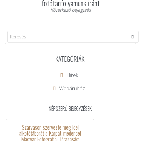
fotótanfolyamunk iránt
Következő bejegyzés
KATEGÓRIÁK:
Hírek
Webáruház
NÉPSZERŰ BEJEGYZÉSEK:
Szarvason szervezte meg idei
alkotótáborát a Kárpát-medencei
Magyar Fotográfiai Tárasaság