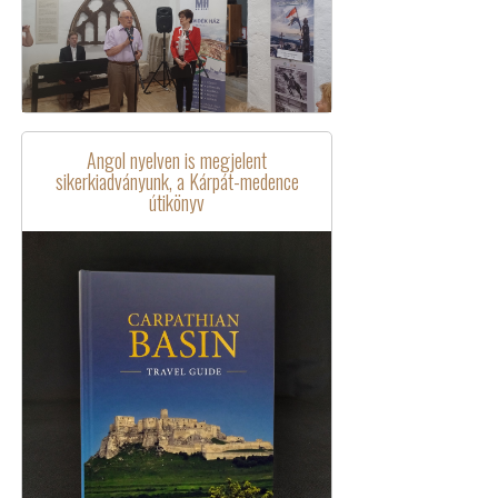
Angol nyelven is megjelent
sikerkiadványunk, a Kárpát-medence
útikönyv