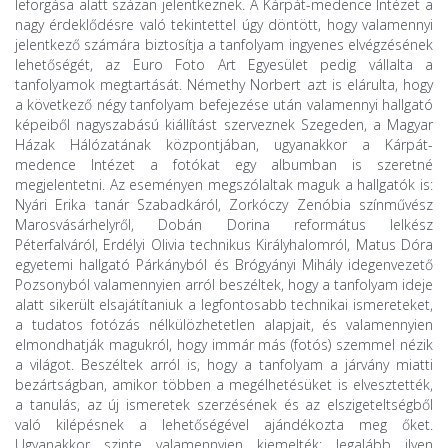
leforgása alatt százan jelentkeznek. A Kárpát-medence Intézet a
nagy érdeklődésre való tekintettel úgy döntött, hogy valamennyi
jelentkező számára biztosítja a tanfolyam ingyenes elvégzésének
lehetőségét, az Euro Foto Art Egyesület pedig vállalta a
tanfolyamok megtartását. Némethy Norbert azt is elárulta, hogy
a következő négy tanfolyam befejezése után valamennyi hallgató
képeiből nagyszabású kiállítást szerveznek Szegeden, a Magyar
Házak Hálózatának központjában, ugyanakkor a Kárpát-
medence Intézet a fotókat egy albumban is szeretné
megjelentetni. Az eseményen megszólaltak maguk a hallgatók is:
Nyári Erika tanár Szabadkáról, Zorkóczy Zenóbia színművész
Marosvásárhelyről, Dobán Dorina református lelkész
Péterfalváról, Erdélyi Olivia technikus Királyhalomról, Matus Dóra
egyetemi hallgató Párkányból és Brógyányi Mihály idegenvezető
Pozsonyból valamennyien arról beszéltek, hogy a tanfolyam ideje
alatt sikerült elsajátítaniuk a legfontosabb technikai ismereteket,
a tudatos fotózás nélkülözhetetlen alapjait, és valamennyien
elmondhatják magukról, hogy immár más (fotós) szemmel nézik
a világot. Beszéltek arról is, hogy a tanfolyam a járvány miatti
bezártságban, amikor többen a megélhetésüket is elvesztették,
a tanulás, az új ismeretek szerzésének és az elszigeteltségből
való kilépésnek a lehetőségével ajándékozta meg őket.
Ugyanakkor szinte valamennyien kiemelték: legalább ilyen