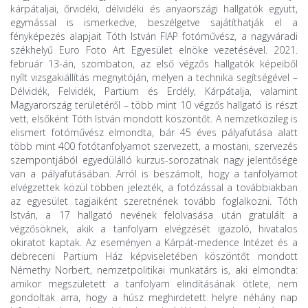
kárpátaljai, őrvidéki, délvidéki és anyaországi hallgatók együtt,
egymással is ismerkedve, beszélgetve sajátíthatják el a
fényképezés alapjait Tóth István FIAP fotóművész, a nagyváradi
székhelyű Euro Foto Art Egyesület elnöke vezetésével. 2021.
február 13-án, szombaton, az első végzős hallgatók képeiből
nyílt vizsgakiállítás megnyitóján, melyen a technika segítségével –
Délvidék, Felvidék, Partium és Erdély, Kárpátalja, valamint
Magyarország területéről – több mint 10 végzős hallgató is részt
vett, elsőként Tóth István mondott köszöntőt. A nemzetközileg is
elismert fotóművész elmondta, bár 45 éves pályafutása alatt
több mint 400 fotótanfolyamot szervezett, a mostani, szervezés
szempontjából egyedülálló kurzus-sorozatnak nagy jelentősége
van a pályafutásában. Arról is beszámolt, hogy a tanfolyamot
elvégzettek közül többen jelezték, a fotózással a továbbiakban
az egyesület tagjaiként szeretnének tovább foglalkozni. Tóth
István, a 17 hallgató nevének felolvasása után gratulált a
végzősöknek, akik a tanfolyam elvégzését igazoló, hivatalos
okiratot kaptak. Az eseményen a Kárpát-medence Intézet és a
debreceni Partium Ház képviseletében köszöntőt mondott
Némethy Norbert, nemzetpolitikai munkatárs is, aki elmondta:
amikor megszületett a tanfolyam elindításának ötlete, nem
gondoltak arra, hogy a húsz meghirdetett helyre néhány nap