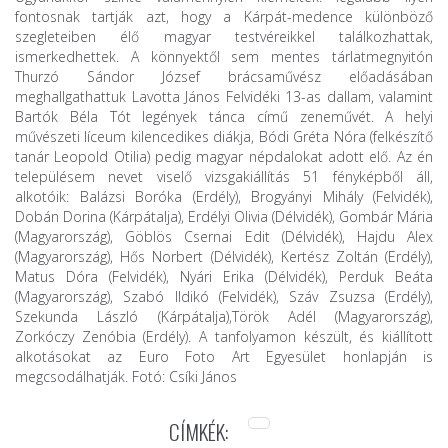
fontosnak tartják azt, hogy a Kárpát-medence különböző
szegleteiben élő magyar testvéreikkel találkozhattak,
ismerkedhettek. A könnyektől sem mentes tárlatmegnyitón
Thurzó Sándor József brácsaművész előadásában
meghallgathattuk Lavotta János Felvidéki 13-as dallam, valamint
Bartók Béla Tót legények tánca című zeneművét. A helyi
művészeti líceum kilencedikes diákja, Bódi Gréta Nóra (felkészítő
tanár Leopold Otilia) pedig magyar népdalokat adott elő. Az én
településem nevet viselő vizsgakiállítás 51 fényképből áll,
alkotóik: Balázsi Boróka (Erdély), Brogyányi Mihály (Felvidék),
Dobán Dorina (Kárpátalja), Erdélyi Olivia (Délvidék), Gombár Mária
(Magyarország), Göblös Csernai Edit (Délvidék), Hajdu Alex
(Magyarország), Hős Norbert (Délvidék), Kertész Zoltán (Erdély),
Matus Dóra (Felvidék), Nyári Erika (Délvidék), Perduk Beáta
(Magyarország), Szabó Ildikó (Felvidék), Száv Zsuzsa (Erdély),
Szekunda László (Kárpátalja),Török Adél (Magyarország),
Zorkóczy Zenóbia (Erdély). A tanfolyamon készült, és kiállított
alkotásokat az Euro Foto Art Egyesület honlapján is
megcsodálhatják. Fotó: Csíki János
CÍMKÉK: