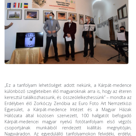
„Ez a tanfolyam lehetőséget adott nekünk, a Kárpát-medence
különböző szegleteiben élő magyaroknak arra is, hogy az éteren
keresztül találkozhassunk, és összeölelkezhessünk” – mondta az
Erdélyben élő Zorkóczy Zenóbia az Euro Foto Art Nemzetközi
Egyesület, a Kárpát-medence Intézet és a Magyar Házak
Hálózata által közösen szervezett, 100 hallgatót befogadó
Kárpát-medencei magyar nyelvű fotótanfolyam első végzős
csoportjának munkáiból rendezett kiállítás megnyitóján,
Nagyváradon. Az egyedülálló tanfolyamokon felvidéki, erdélyi,