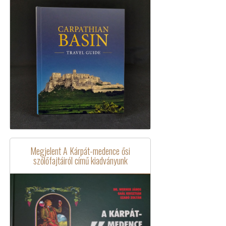
Megjelent A Kárpát-medence ősi
szőlőfajtáiról című kiadványunk