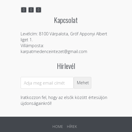
Kapcsolat
Levélcím: 8100 Várpalota, Gróf Apponyi Albert
liget 1.
Villámposta:
karpatmedenceintezet@gmail.com
Hírlevél
Iratkozzon fel, hogy az elsők között értesüljön
újdonságainkról!
HOME
HÍREK