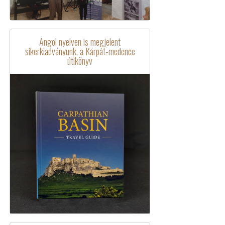
Angol nyelven is megjelent
sikerkiadványunk, a Kárpát-medence
útikönyv