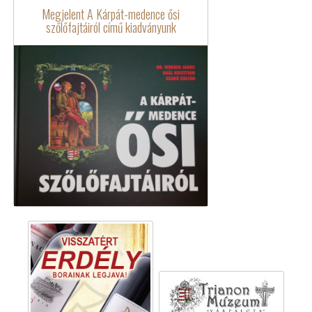
Megjelent A Kárpát-medence ősi
szőlőfajtáiról című kiadványunk