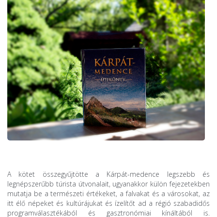
A kötet összegyűjtötte a Kárpát-medence legszebb és
legnépszerűbb túrista útvonalait, ugyanakkor külön fejezetekben
mutatja be a természeti értékeket, a falvakat és a városokat, az
itt élő népeket és kultúrájukat és ízelítőt ad a régió szabadidős
programválasztékából és gasztronómiai kínáltából is.