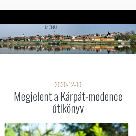
MENU
2020-12-10
Megjelent a Kárpát-medence
útikönyv