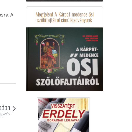
Megjelent A Kárpát-medence ősi
sra. A
szőlőfajtáiról című kiadványunk
radon
gyzés