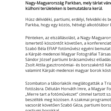
Nagy-Magyarország Parkban, mely tárlat ván
külhoni területeken is bemutatásra kerül.
Húsz délvidéki, partiumi, erdélyi, felvidéki 
Parkba, hogy egy közös, hétvégi alkotótábor
Pénteken, az elszállásolást, a Nagy-Magyaro
ismertető köszöntőt követően, a konferenciat
Szabó Béla EFIAP fotóművész egyéni bemutat
a Kárpát-medencei Magyar Fotográfiai Társasá
Sándor József partiumi brácsaművész előadás
Zsolt Attila gasztronómiai- és borszakértő 
valamint Kárpát-medencei magyar borok kósto
Szombaton a táborlakók meglátogatták a Tri
fotózásra. Délután Horváth Imre, a Magyar 
„Merre tart a fotóművészet” címmel tartott sz
beszélték meg közösen. A szakmai programot 
vacsorát követően Szabó Géza, partiumi bors
partiumi borokkal.