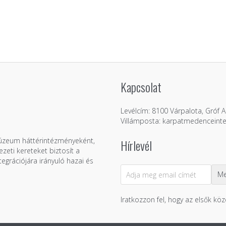
Kapcsolat
Levélcím: 8100 Várpalota, Gróf Ap
Villámposta: karpatmedenceint
Múzeum háttérintézményeként,
Hírlevél
zeti kereteket biztosít a
grációjára irányuló hazai és
Iratkozzon fel, hogy az elsők köz