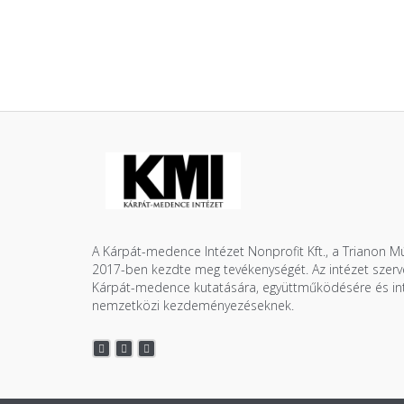
A Kárpát-medence Intézet Nonprofit Kft., a Trianon 
2017-ben kezdte meg tevékenységét. Az intézet szerve
Kárpát-medence kutatására, együttműködésére és inte
nemzetközi kezdeményezéseknek.