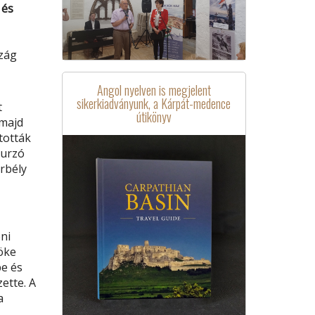
 és
szág
Angol nyelven is megjelent
sikerkiadványunk, a Kárpát-medence
t
útikönyv
 majd
tották
hurzó
rbély
ni
öke
be és
ette. A
a