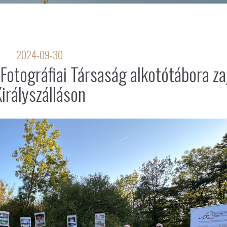
2024-09-30
otográfiai Társaság alkotótábora zaj
irályszálláson