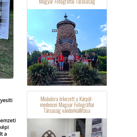
Magyar Fotográfiai Tárasaság
Miskolcra érkezett a Kárpát-
yesíti
medencei Magyar Fotográfiai
Társaság vándorkiállítása
nemzeti
képi
t a