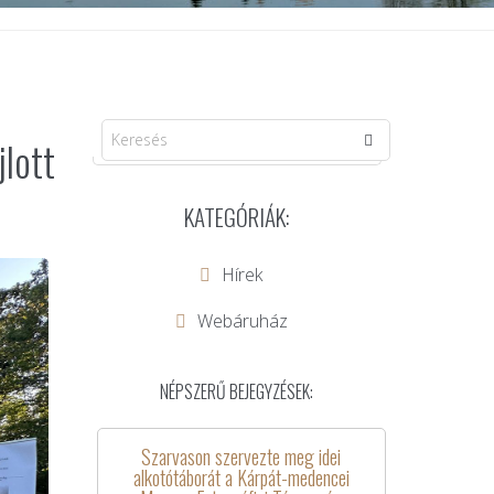
lott
KATEGÓRIÁK:
Hírek
Webáruház
NÉPSZERŰ BEJEGYZÉSEK:
Szarvason szervezte meg idei
alkotótáborát a Kárpát-medencei