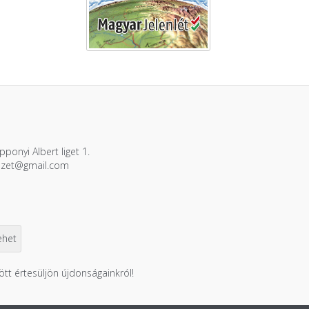
ponyi Albert liget 1.
ezet@gmail.com
ött értesüljön újdonságainkról!