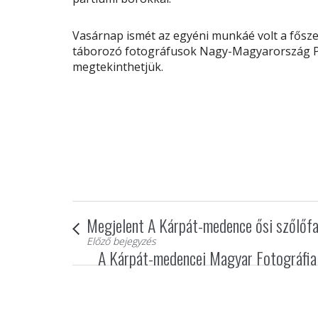
Vasárnap ismét az egyéni munkáé volt a fősze
táborozó fotográfusok Nagy-Magyarország Par
megtekinthetjük.
Megjelent A Kárpát-medence ősi szőlőfa
Előző bejegyzés
A Kárpát-medencei Magyar Fotográfiai 