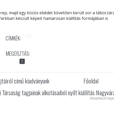
rep, majd egy közös ebédet követően került sor a táborzárá
kban készült képeit hamarosan kiállítás formájában is
CÍMKÉK:
MEGOSZTÁS:
jtáiról című kiadványunk
Főoldal
Társaság tagjainak alkotásaiból nyílt kiállítás Nagyvá
Következő beje