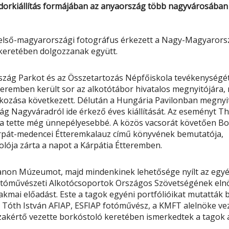
dorkiállítás formájában az anyaország több nagyvárosában
és belső-magyarországi fotográfus érkezett a Nagy-Magyaror
 keretében dolgozzanak együtt.
rszág Parkot és az Összetartozás Népfőiskola tevékenységé
eremben került sor az alkotótábor hivatalos megnyitójára,
kozása következett. Délután a Hungária Pavilonban megnyi
g Nagyváradról ide érkező éves kiállítását. Az eseményt T
a tette még ünnepélyesebbé. A közös vacsorát követően Bo
Kárpát-medencei Étteremkalauz című könyvének bemutatója,
lója zárta a napot a Kárpátia Étteremben.
anon Múzeumot, majd mindenkinek lehetősége nyílt az egyé
Fotóművészeti Alkotócsoportok Országos Szövetségének eln
akmai előadást. Este a tagok egyéni portfólióikat mutatták 
Tóth István AFIAP, ESFIAP fotóművész, a KMFT alelnöke vez
zakértő vezette borkóstoló keretében ismerkedtek a tagok 