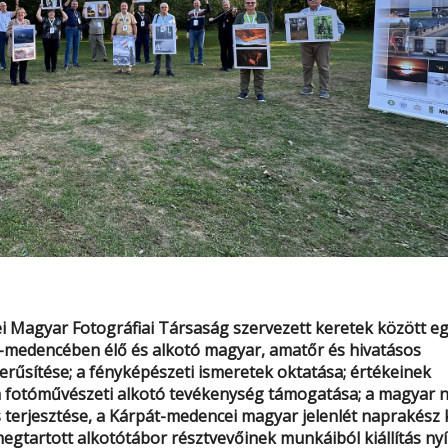
 Magyar Fotográfiai Társaság szervezett keretek között eg
-medencében élő és alkotó magyar, amatőr és hivatásos
rűsítése; a fényképészeti ismeretek oktatása; értékeinek
a fotóművészeti alkotó tevékenység támogatása; a magyar 
 terjesztése, a Kárpát-medencei magyar jelenlét naprakész 
gtartott alkotótábor résztvevőinek munkáiból kiállítás nyíl