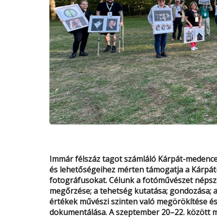
Immár félszáz tagot számláló Kárpát-medencei
és lehetőségeihez mérten támogatja a Kárpát
fotográfusokat. Célunk a fotóművészet népsze
megőrzése; a tehetség kutatása; gondozása; 
értékek művészi szinten való megörökítése és
dokumentálása. A szeptember 20–22. között me