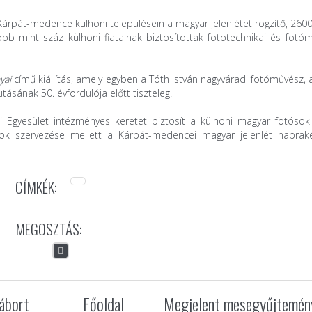
rpát-medence külhoni településein a magyar jelenlétet rögzítő, 2600
öbb mint száz külhoni fiatalnak biztosítottak fototechnikai és fotó
yai
című kiállítás, amely egyben a Tóth István nagyváradi fotóművész, 
ásának 50. évfordulója előtt tiszteleg.
 Egyesület intézményes keretet biztosít a külhoni magyar fotósok
ok szervezése mellett a Kárpát-medencei magyar jelenlét naprak
CÍMKÉK:
MEGOSZTÁS:
tábort
Főoldal
Megjelent mesegyűjtemén