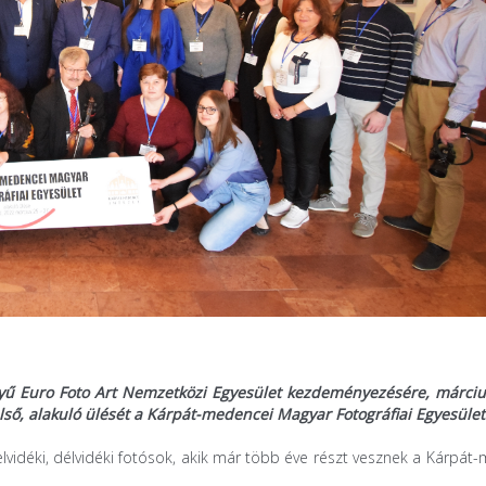
yű Euro Foto Art Nemzetközi Egyesület kezdeményezésére, márciu
ső, alakuló ülését a Kárpát-medencei Magyar Fotográfiai Egyesület
felvidéki, délvidéki fotósok, akik már több éve részt vesznek a Kárpá