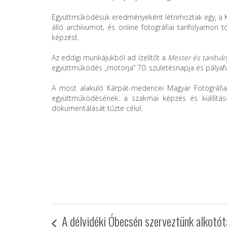
Együttműködésük eredményeként létrehoztak egy, a Ká
álló archívumot, és online fotográfiai tanfolyamon t
képzést.
Az eddigi munkájukból ad ízelítőt a
Mester és tanítván
együttműködés „motorja” 70. születésnapja és pályafut
A most alakuló Kárpát-medencei Magyar Fotográfiai
együttműködésének: a szakmai képzés és kiállítás
dokumentálását tűzte célul.
A délvidéki Óbecsén szerveztünk alkotó