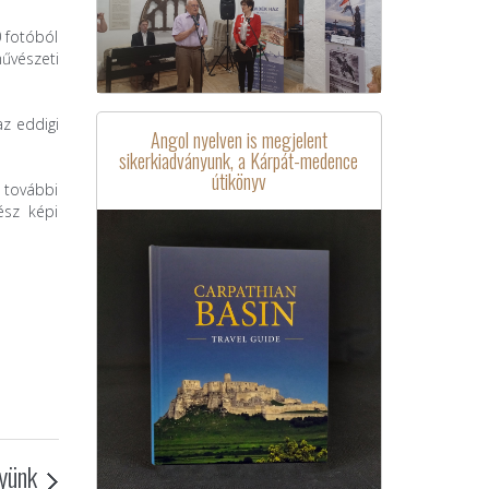
 fotóból
művészeti
az eddigi
Angol nyelven is megjelent
sikerkiadványunk, a Kárpát-medence
útikönyv
 további
ész képi
yünk