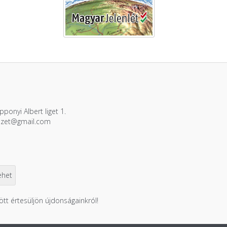
ponyi Albert liget 1.
ezet@gmail.com
ött értesüljön újdonságainkról!