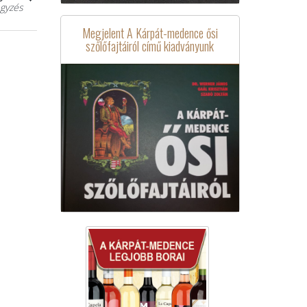
gyzés
Megjelent A Kárpát-medence ősi
szőlőfajtáiról című kiadványunk