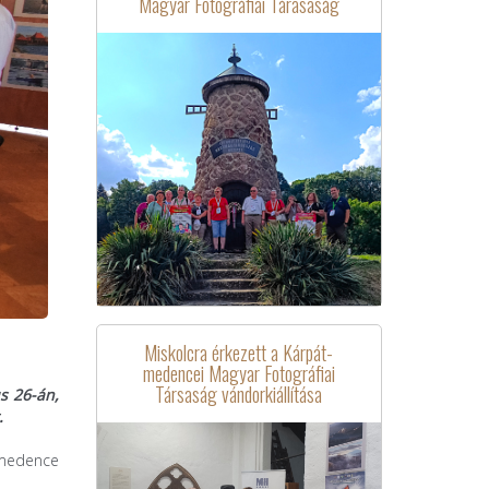
Magyar Fotográfiai Tárasaság
Miskolcra érkezett a Kárpát-
medencei Magyar Fotográfiai
Társaság vándorkiállítása
s 26-án,
.
t-medence