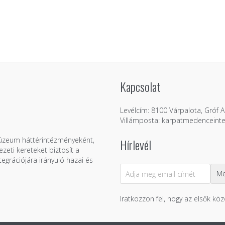
Kapcsolat
Levélcím: 8100 Várpalota, Gróf Ap
Villámposta: karpatmedenceint
Múzeum háttérintézményeként,
Hírlevél
zeti kereteket biztosít a
grációjára irányuló hazai és
Iratkozzon fel, hogy az elsők köz