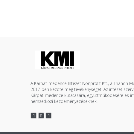
A Kárpát-medence Intézet Nonprofit Kft., a Trianon 
2017-ben kezdte meg tevékenységét. Az intézet szerve
Kárpát-medence kutatására, együttműködésére és inte
nemzetközi kezdeményezéseknek.