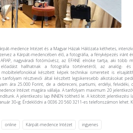
Kárpát-medence Intézet és a Magyar Házak Hálózata kéthetes, intenzí
szervez a Kárpát-medencében élő, a fotográfia, a fényképezés iránt 
AFIAP, nagyváradi fotóművész, az EFANE elnöke tartja, aki több m
előadást hallhatnak a fotográfia történetéről, az analóg- és d
mobiltelefonokkal készített képek technikai ismereteit is elsajátít
 A tanfolyam résztvevői által készített legsikeresebb alkotásokat pe
am ára 25.000 Forint, de a debreceni, partiumi, erdélyi, felvidéki, d
-medence Intézet magára vállalja. A tanfolyam maximum 20 jelentkezőv
ítunk. A jelentkezési lap INNEN tölthető le. A kitöltött jelentkezési 
nuár 30-ig. Érdeklődni a 0036 20 560 3211-es telefonszámon lehet. K
online
Kárpát-medence Intézet
ingyenes