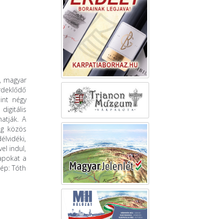
v, magyar
érdeklődő
int négy
igitális
hatják. A
dig közös
élvidéki,
el indul,
lapokat a
ép: Tóth