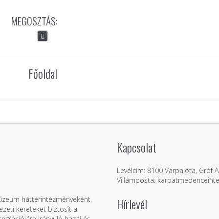
MEGOSZTÁS:
Főoldal
Kapcsolat
Levélcím: 8100 Várpalota, Gróf Ap
Villámposta: karpatmedenceint
Múzeum háttérintézményeként,
Hírlevél
zeti kereteket biztosít a
grációjára irányuló hazai és