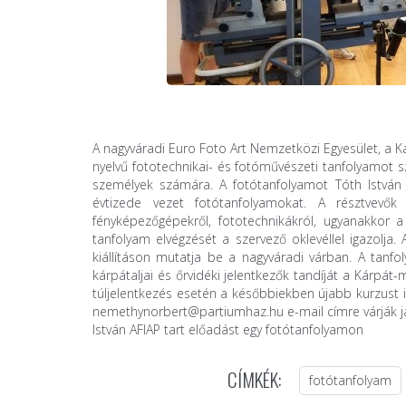
A nagyváradi Euro Foto Art Nemzetközi Egyesület, a 
nyelvű fototechnikai- és fotóművészeti tanfolyamot 
személyek számára. A fotótanfolyamot Tóth István 
évtizede vezet fotótanfolyamokat. A résztvevők 
fényképezőgépekről, fototechnikákról, ugyanakkor a 
tanfolyam elvégzését a szervező oklevéllel igazolja.
kiállításon mutatja be a nagyváradi várban. A tanfoly
kárpátaljai és őrvidéki jelentkezők tandíját a Kárpát
túljelentkezés esetén a későbbiekben újabb kurzust ind
nemethynorbert@partiumhaz.hu e-mail címre várják ja
István AFIAP tart előadást egy fotótanfolyamon
CÍMKÉK:
fotótanfolyam