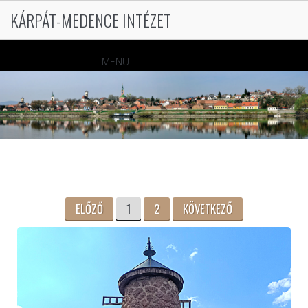
KÁRPÁT-MEDENCE INTÉZET
MENU
ELŐZŐ
1
2
KÖVETKEZŐ