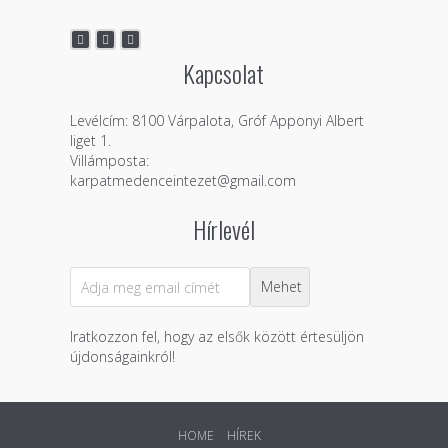
Kapcsolat
Levélcím: 8100 Várpalota, Gróf Apponyi Albert
liget 1.
Villámposta:
karpatmedenceintezet@gmail.com
Hírlevél
Iratkozzon fel, hogy az elsők között értesüljön
újdonságainkról!
HOME
HÍREK