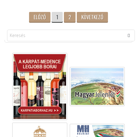
ELŐZŐ
1
2
KÖVETKEZŐ