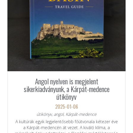
Angol nyelven is megjelent
sikerkiadványunk, a Kárpát-medence
útikönyv
2025-01-06
útikönyv, angol, Kárpát-medence
A kultúrák egyik legjelentősebb főútvonala kétezer éve
a Kárpát-medencén át vezet. A kiváló klíma, a