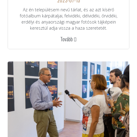
2023-07-15
Az én településem nevű tárlat, és az azt kísérő
fotóalbum kárpátaljai, felvidéki, délvidéki, őrvidéki,
erdélyi és anyaországi magyar fotósok tájképein
keresztül adja vissza a haza szeretetét.
Tovább