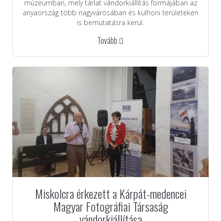
múzeumban, mely tárlat vándorkiállítás formájában az
anyaország több nagyvárosában és külhoni területeken
is bemutatásra kerül.
Tovább
Miskolcra érkezett a Kárpát-medencei
Magyar Fotográfiai Társaság
vándorkiállítása