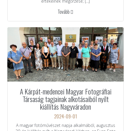
értékeinek megőrzése; [...]
Tovább
A Kárpát-medencei Magyar Fotográfiai
Társaság tagjainak alkotásaiból nyílt
kiállítás Nagyváradon
2024-09-01
A magyar fotóművészet napja alkalmából, augusztus