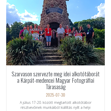
Szarvason szervezte meg idei alkotótáborát
a Kárpát-medencei Magyar Fotográfiai
Tárasaság
2025-07-30
A július 17-20. között megtartott alkotótábor
résztvevőinek munkáiból kiállítás nyílt a helyi