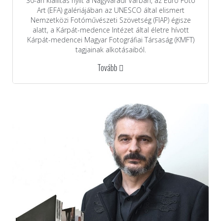
30-án kiállítás nyílt a Nagyváradi Várban, az Euro Foto
Art (EFA) galériájában az UNESCO által elismert
Nemzetközi Fotóművészeti Szövetség (FIAP) égisze
alatt, a Kárpát-medence Intézet által életre hívott
Kárpát-medencei Magyar Fotográfiai Társaság (KMFT)
tagjainak alkotásaiból.
Tovább