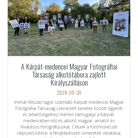
A Kárpát-medencei Magyar Fotográfiai
Társaság alkotótábora zajlott
Királyszálláson
2024-09-30
Immár félszáz tagot számláló Kárpát-medencei Magyar
Fotográfiai Társaság szervezett keretek között egyesíti
és lehetőségeihez mérten támogatja a Kárpát-
medencében élő és alkotó magyar, amatőr és
hivatásos fotográfusokat. Célunk a fotóművészet
népszerűsítése; a fényképészeti ismeretek oktatása;